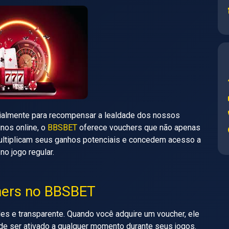
ialmente para recompensar a lealdade dos nossos
inos online, o
BBSBET
oferece vouchers que não apenas
ultiplicam seus ganhos potenciais e concedem acesso a
o jogo regular.
ers no BBSBET
s e transparente. Quando você adquire um voucher, ele
de ser ativado a qualquer momento durante seus jogos.