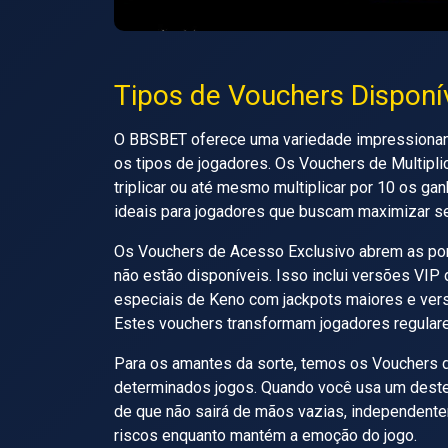
Tipos de Vouchers Disponí
O BBSBET oferece uma variedade impressionan
os tipos de jogadores. Os Vouchers de Multipl
triplicar ou até mesmo multiplicar por 10 os g
ideais para jogadores que buscam maximizar s
Os Vouchers de Acesso Exclusivo abrem as por
não estão disponíveis. Isso inclui versões V
especiais de Keno com jackpots maiores e ver
Estes vouchers transformam jogadores regular
Para os amantes da sorte, temos os Vouchers 
determinados jogos. Quando você usa um destes
de que não sairá de mãos vazias, independentem
riscos enquanto mantém a emoção do jogo.