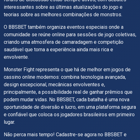
interessantes sobre as últimas atualizações do jogo e
teorias sobre as melhores combinações de monstros.
O BBSBET também organiza eventos especiais onde a
comunidade se reúne online para sessões de jogo coletivas,
criando uma atmosfera de camaradagem e competição
saudável que torna a experiência ainda mais rica e
envolvente.
Monster Fight representa o que há de melhor em jogos de
cassino online modernos: combina tecnologia avançada,
design excepcional, mecânicas envolventes e,
principalmente, a possibilidade real de ganhar prêmios que
podem mudar vidas. No BBSBET, cada batalha é uma nova
oportunidade de diversão e lucro, em uma plataforma segura
e confiável que coloca os jogadores brasileiros em primeiro
lugar.
Não perca mais tempo! Cadastre-se agora no BBSBET e