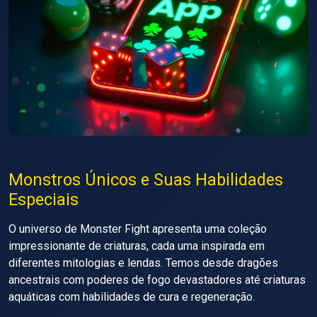
Monstros Únicos e Suas Habilidades
Especiais
O universo de Monster Fight apresenta uma coleção
impressionante de criaturas, cada uma inspirada em
diferentes mitologias e lendas. Temos desde dragões
ancestrais com poderes de fogo devastadores até criaturas
aquáticas com habilidades de cura e regeneração.