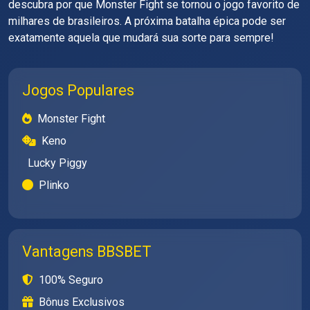
descubra por que Monster Fight se tornou o jogo favorito de
milhares de brasileiros. A próxima batalha épica pode ser
exatamente aquela que mudará sua sorte para sempre!
Jogos Populares
Monster Fight
Keno
Lucky Piggy
Plinko
Vantagens BBSBET
100% Seguro
Bônus Exclusivos