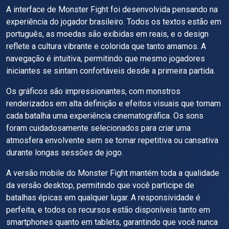
A interface de Monster Fight foi desenvolvida pensando na
experiência do jogador brasileiro. Todos os textos estão em
português, as moedas são exibidas em reais, e o design
reflete a cultura vibrante e colorida que tanto amamos. A
navegação é intuitiva, permitindo que mesmo jogadores
iniciantes se sintam confortáveis desde a primeira partida.
Os gráficos são impressionantes, com monstros
renderizados em alta definição e efeitos visuais que tornam
cada batalha uma experiência cinematográfica. Os sons
foram cuidadosamente selecionados para criar uma
atmosfera envolvente sem se tornar repetitiva ou cansativa
durante longas sessões de jogo.
A versão mobile do Monster Fight mantém toda a qualidade
da versão desktop, permitindo que você participe de
batalhas épicas em qualquer lugar. A responsividade é
perfeita, e todos os recursos estão disponíveis tanto em
smartphones quanto em tablets, garantindo que você nunca